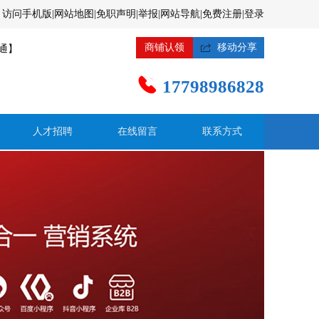
访问手机版
|
网站地图
|
免职声明
|
举报
|
网站导航
|
免费注册
|
登录
商铺认领

移动分享
通】

17798986828
人才招聘
在线留言
联系方式