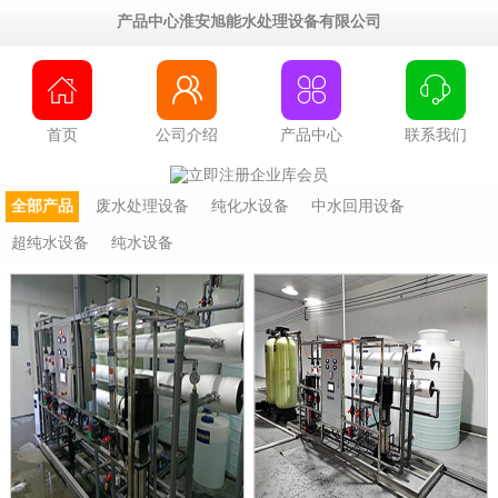
产品中心淮安旭能水处理设备有限公司




首页
公司介绍
产品中心
联系我们
全部产品
废水处理设备
纯化水设备
中水回用设备
超纯水设备
纯水设备